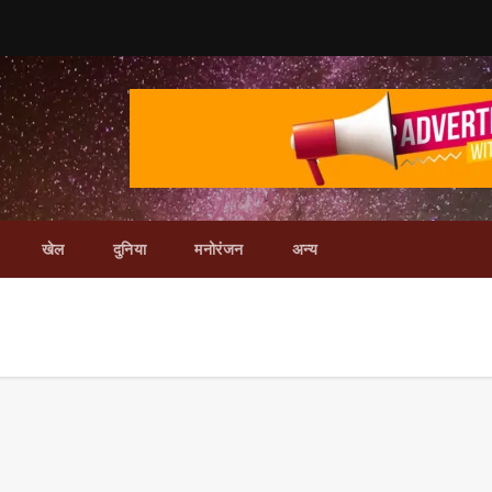
खेल
दुनिया
मनोरंजन
अन्य