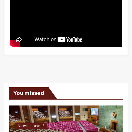
You missed
News
राजनीति