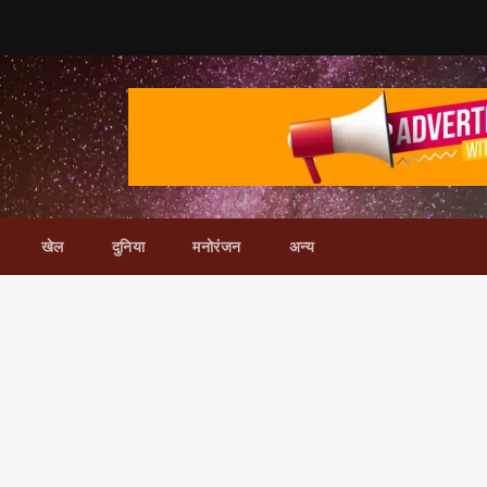
खेल
दुनिया
मनोरंजन
अन्य