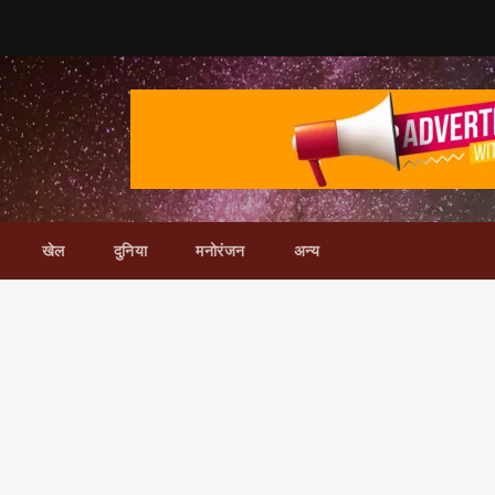
खेल
दुनिया
मनोरंजन
अन्य