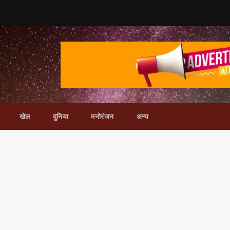
खेल
दुनिया
मनोरंजन
अन्य