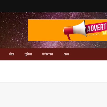
खेल
दुनिया
मनोरंजन
अन्य