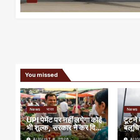
You missed
News
भारत
News
UPI पेमेंट पर नहीं लगेगा कोई
टूटने 
भी शुल्क, सरकार ने कर दिया
बलूचि
क्लियर
में बग
AUGUST 8, 2026
AUG