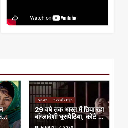
News
राज्य और शहर
ान
29 वर्ष तक भारत में छिपा रहा
े
बांग्लादेशी घुसपैठिया, कोर्ट ने
सुनाई 7 साल की सजा
AUGUST 7, 2026