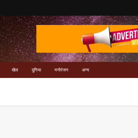
खेल
दुनिया
मनोरंजन
अन्य