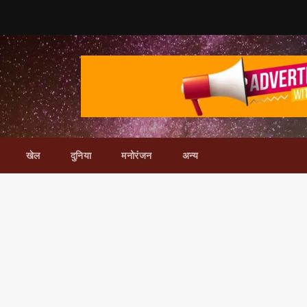
खेल
दुनिया
मनोरंजन
अन्य