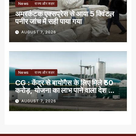
News
राज्य और शहर
अमरकंटक एक्सप्रेस से आया 5 क्विंटल
पनीर जांच में सही पाया गया
AUGUST 7, 2026
News
राज्य और शहर
CG : केंद्र से बायोगैस के लिए मिले ₹50
करोड़, योजना का लाभ पाने वाला देश का
पहला राज्य
AUGUST 7, 2026