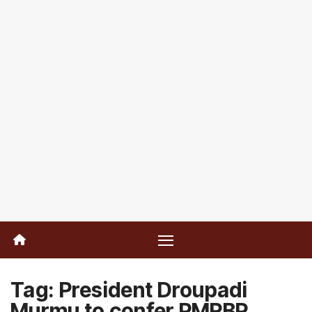
Tag:
President Droupadi
Murmu to confer PMRBP