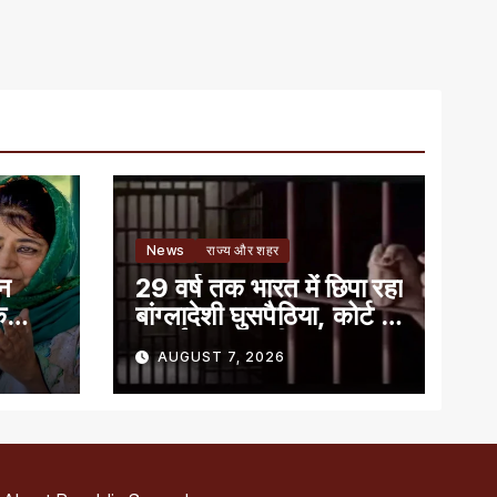
News
राज्य और शहर
ान
29 वर्ष तक भारत में छिपा रहा
े
बांग्लादेशी घुसपैठिया, कोर्ट ने
सुनाई 7 साल की सजा
AUGUST 7, 2026