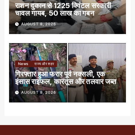
राशन दुकान से 1225 क्विंटल सरकारी
चावल गायब, 50 लाख का गबन
AUGUST 8, 2026
News
राज्य और शहर
गिरफ्तार हुआ फरार पूर्व नक्सली, एक
इंसास राइफल, कारतूस और तलवार जब्त
AUGUST 8, 2026