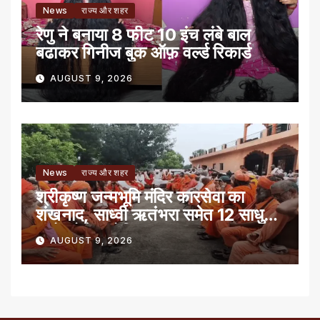
News
राज्य और शहर
रेणु ने बनाया 8 फीट 10 इंच लंबे बाल
बढाकर गिनीज बुक ऑफ़ वर्ल्ड रिकार्ड
AUGUST 9, 2026
News
राज्य और शहर
श्रीकृष्ण जन्मभूमि मंदिर कारसेवा का
शंखनाद, साध्वी ऋतंभरा समेत 12 साधु-
संतों को रेड नोटिस
AUGUST 9, 2026