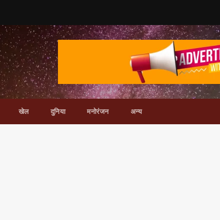
खेल
दुनिया
मनोरंजन
अन्य