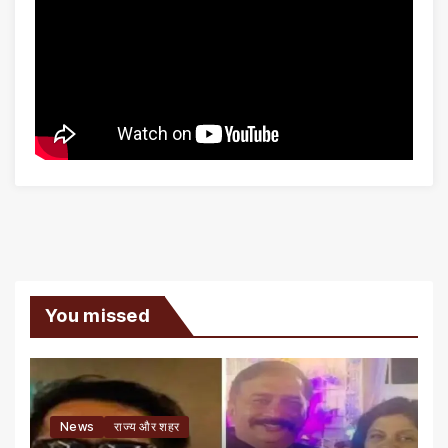
You missed
News
राज्य और शहर