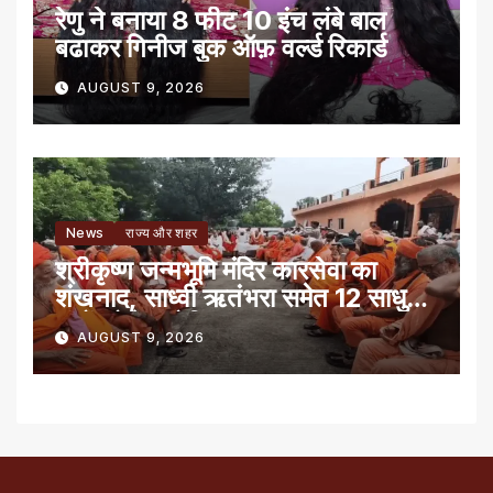
रेणु ने बनाया 8 फीट 10 इंच लंबे बाल
बढाकर गिनीज बुक ऑफ़ वर्ल्ड रिकार्ड
AUGUST 9, 2026
News
राज्य और शहर
श्रीकृष्ण जन्मभूमि मंदिर कारसेवा का
शंखनाद, साध्वी ऋतंभरा समेत 12 साधु-
संतों को रेड नोटिस
AUGUST 9, 2026