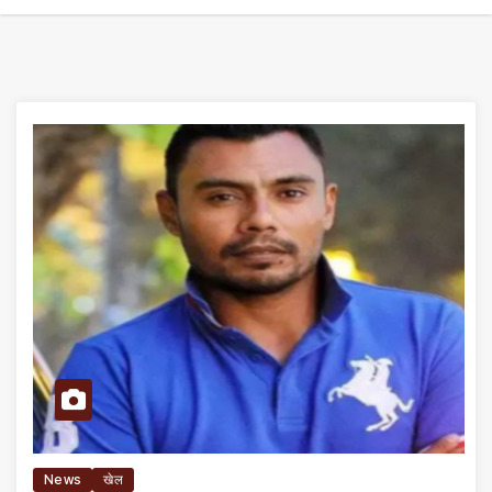
News
खेल