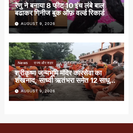
रेणु ने बनाया 8 फीट 10 इंच लंबे बाल
बढाकर गिनीज बुक ऑफ़ वर्ल्ड रिकार्ड
AUGUST 9, 2026
News
राज्य और शहर
श्रीकृष्ण जन्मभूमि मंदिर कारसेवा का
शंखनाद, साध्वी ऋतंभरा समेत 12 साधु-
संतों को रेड नोटिस
AUGUST 9, 2026