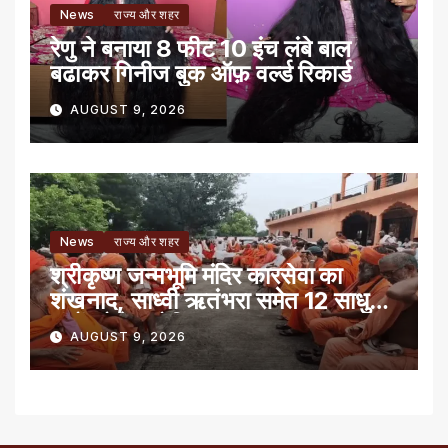
News
राज्य और शहर
रेणु ने बनाया 8 फीट 10 इंच लंबे बाल
बढाकर गिनीज बुक ऑफ़ वर्ल्ड रिकार्ड
AUGUST 9, 2026
News
राज्य और शहर
श्रीकृष्ण जन्मभूमि मंदिर कारसेवा का
शंखनाद, साध्वी ऋतंभरा समेत 12 साधु-
संतों को रेड नोटिस
AUGUST 9, 2026