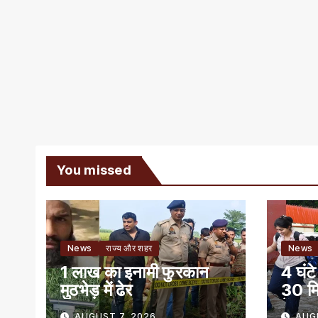
You missed
News
राज्य और शहर
News
1 लाख का इनामी फुरकान
4 घंटे
मुठभेड़ में ढेर
30 मि
में हुआ
AUGUST 7, 2026
AUG