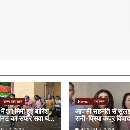
राज्य और शहर
News
मनोरंजन
 में 51 मिमी हुई बारिश,
आपसी सहमति से सुलझ
नट का सफर सवा घंटे
रानी-प्रिया कपूर विवा
 पूरा
SC
UST 7, 2026
AUGUST 7, 2026