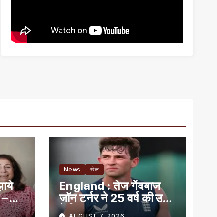
News
खेल
ाये
England : तेज गेंदबाज
द –
जॉन टर्नर ने 25 वर्ष की उम्र
में लिया संन्यास
AUGUST 7, 2026