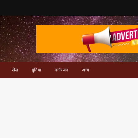
खेल
दुनिया
मनोरंजन
अन्य