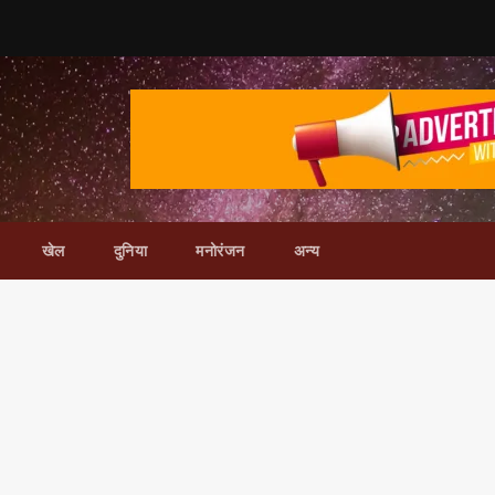
खेल
दुनिया
मनोरंजन
अन्य