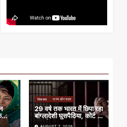
News
राज्य और शहर
ान
29 वर्ष तक भारत में छिपा रहा
े
बांग्लादेशी घुसपैठिया, कोर्ट ने
सुनाई 7 साल की सजा
AUGUST 7, 2026