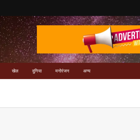
खेल
दुनिया
मनोरंजन
अन्य