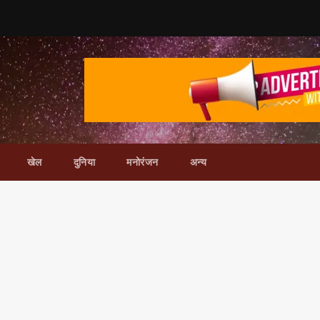
खेल
दुनिया
मनोरंजन
अन्य