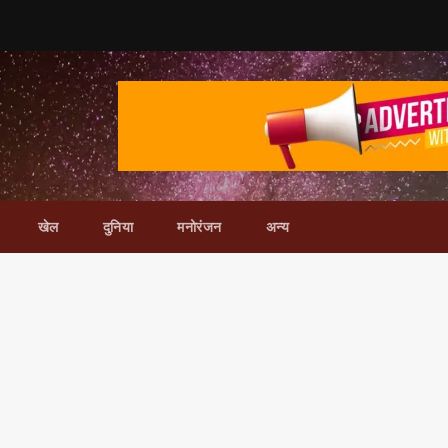
खेल
दुनिया
मनोरंजन
अन्य