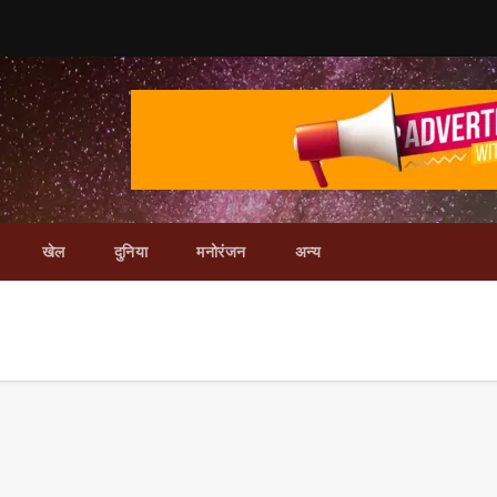
खेल
दुनिया
मनोरंजन
अन्य