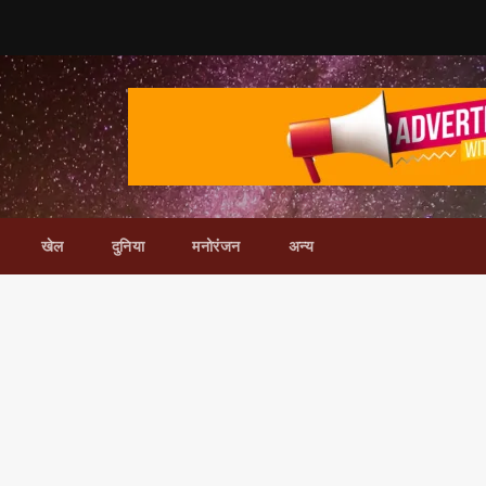
खेल
दुनिया
मनोरंजन
अन्य