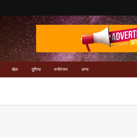
खेल
दुनिया
मनोरंजन
अन्य