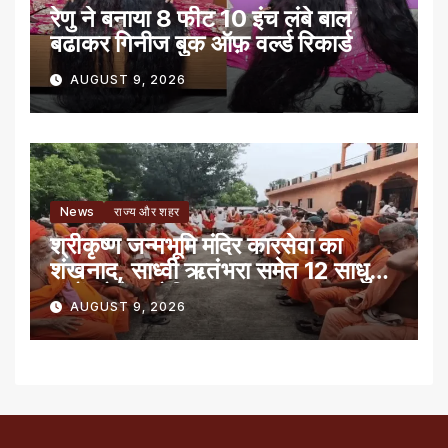
रेणु ने बनाया 8 फीट 10 इंच लंबे बाल
बढाकर गिनीज बुक ऑफ़ वर्ल्ड रिकार्ड
AUGUST 9, 2026
News
राज्य और शहर
श्रीकृष्ण जन्मभूमि मंदिर कारसेवा का
शंखनाद, साध्वी ऋतंभरा समेत 12 साधु-
संतों को रेड नोटिस
AUGUST 9, 2026