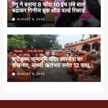
रेणु ने बनाया 8 फीट 10 इंच लंबे बाल
बढाकर गिनीज बुक ऑफ़ वर्ल्ड रिकार्ड
AUGUST 9, 2026
News
राज्य और शहर
श्रीकृष्ण जन्मभूमि मंदिर कारसेवा का
शंखनाद, साध्वी ऋतंभरा समेत 12 साधु-
संतों को रेड नोटिस
AUGUST 9, 2026