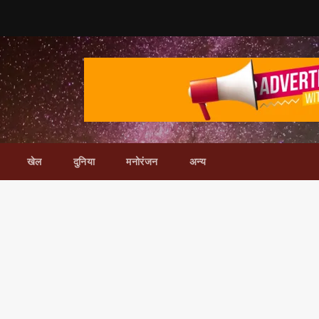
खेल
दुनिया
मनोरंजन
अन्य