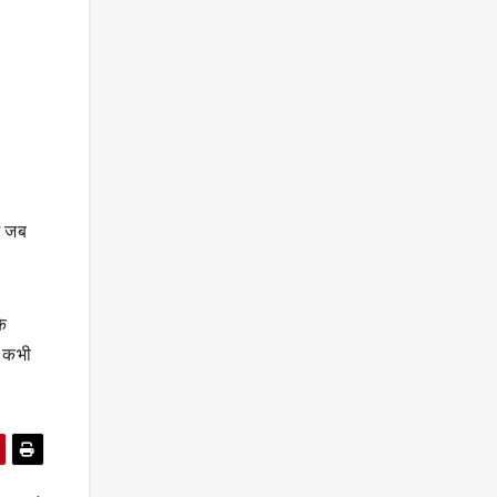
ं जब
े
य कभी