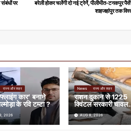
संबंधों पर
बरेली होकर चलेंगी दो नई ट्रेनें, पीलीभीत-टनकपुर पैस
शाहजहांपुर तक विस
राज्य और शहर
News
राज्य और शहर
फ्लाइंग कार’ बनाने
राशन दुकान से 1225
ल्मोड़ा के रवि टम्टा ?
क्विंटल सरकारी चावल
गायब, 50 लाख का ग
, 2026
AUG 8, 2026