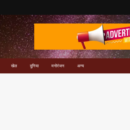
खेल
दुनिया
मनोरंजन
अन्य