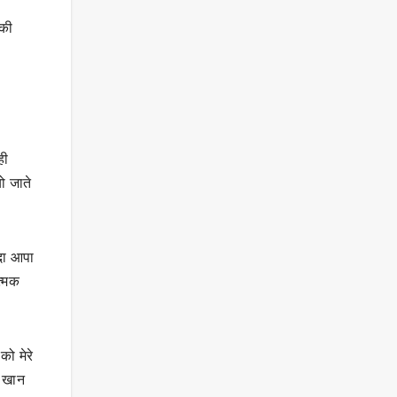
 की
ही
ो जाते
ीदा आपा
त्मक
को मेरे
ब खान