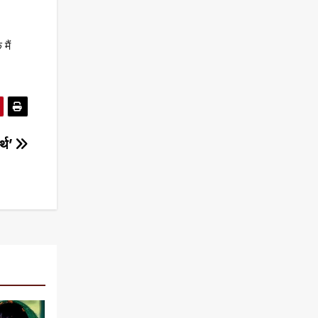
मैं
र्थ’