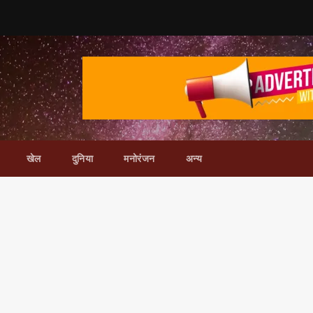
खेल
दुनिया
मनोरंजन
अन्य