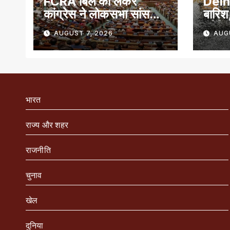
FCRA बिल को लेकर
Delhi
कांग्रेस ने लोकसभा सांसदों
बारिश,
को जारी किया व्हिप
ट्रैफ
AUGUST 7, 2026
AUG
जारी
भारत
राज्य और शहर
राजनीति
चुनाव
खेल
दुनिया