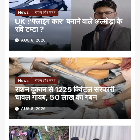
News
राज्य और शहर
UK :’फ्लाइंग कार’ बनाने वाले अल्मोड़ा के
रवि टम्टा ?
AUG 8, 2026
News
राज्य और शहर
राशन दुकान से 1225 क्विंटल सरकारी
चावल गायब, 50 लाख का गबन
AUG 8, 2026