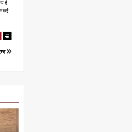
्य है
ुनवाई
म्भ