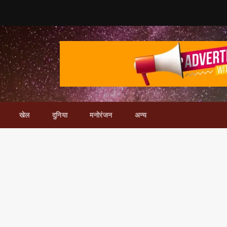
खेल
दुनिया
मनोरंजन
अन्य