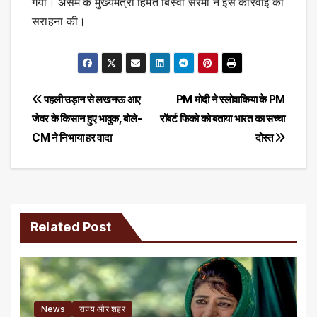
गया। असम के मुख्यमंत्री हिमंत बिस्वा सरमा ने इस कार्रवाई की
सराहना की।
Post
पहली उड़ान से लखनऊ आए
PM मोदी ने स्लोवाकिया के PM
जेवर के किसान हुए भावुक, बोले-
रॉबर्ट फिको को बताया भारत का सच्चा
navigation
CM ने निभाया हर वादा
दोस्त
Related Post
News
राज्य और शहर