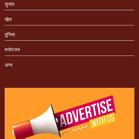
चुनाव
खेल
दुनिया
मनोरंजन
अन्य