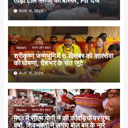
तोड़ा टोल प्लाजा का बैरियर, Fir दर्ज
AUG 10, 2026
News
राज्य और शहर
श्रीकृष्ण जन्मभूमि में 6 दिसंबर को कारसेवा
की घोषणा, देशभर के संत जुटे
AUG 10, 2026
News
राज्य और शहर
मेरठ में सीएम योगी ने की कांवड़ियों पर पुष्प
वर्षा, शिवभक्तों ने लगाए बोल बम के नारे