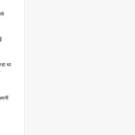
झसे
ई
 कहा था
क
 अपनी