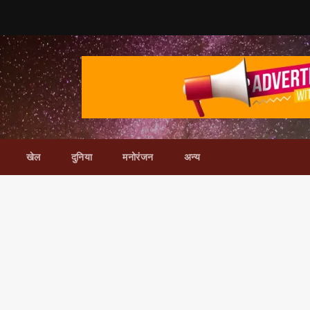
खेल
दुनिया
मनोरंजन
अन्य