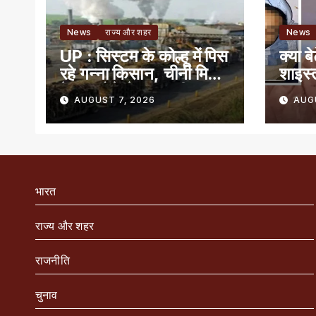
News
राज्य और शहर
News
UP : सिस्टम के कोल्हू में पिस
क्या ब
रहे गन्ना किसान, चीनी मिलों
शाइस्
के बंद होने से बढ़ी मुसीबत
AUGUST 7, 2026
AUG
भारत
राज्य और शहर
राजनीति
चुनाव