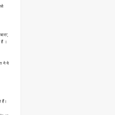
झसे
बारा’,
हैं ।
 ने ये
 हैं।