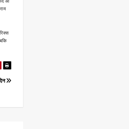
संद आ
 राम
रिक्स
जबकि
दिन