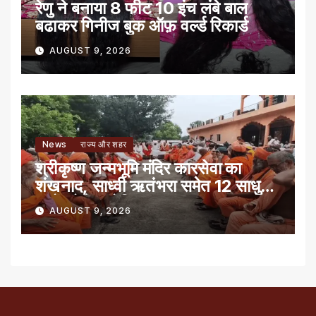
रेणु ने बनाया 8 फीट 10 इंच लंबे बाल
बढाकर गिनीज बुक ऑफ़ वर्ल्ड रिकार्ड
AUGUST 9, 2026
News
राज्य और शहर
श्रीकृष्ण जन्मभूमि मंदिर कारसेवा का
शंखनाद, साध्वी ऋतंभरा समेत 12 साधु-
संतों को रेड नोटिस
AUGUST 9, 2026