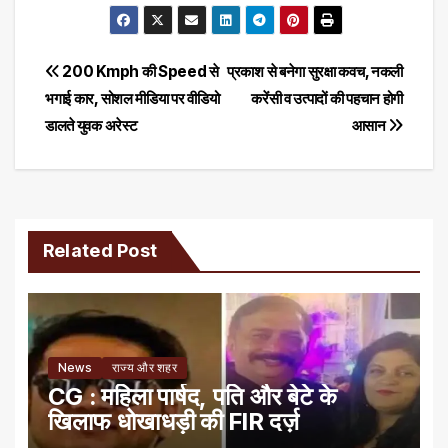
Post
200 Kmph की Speed से
प्रकाश से बनेगा सुरक्षा कवच, नकली
भगाई कार, सोशल मीडिया पर वीडियो
करेंसी व उत्पादों की पहचान होगी
navigation
डालते युवक अरेस्ट
आसान
Related Post
News
राज्य और शहर
CG : महिला पार्षद, पति और बेटे के
खिलाफ धोखाधड़ी की FIR दर्ज़