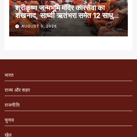
श्रीकृष्ण जन्मभूमि मंदिर कारसेवा का
शंखनाद, साध्वी ऋतंभरा समेत 12 साधु-
संतों को रेड नोटिस
AUGUST 9, 2026
भारत
राज्य और शहर
राजनीति
चुनाव
खेल