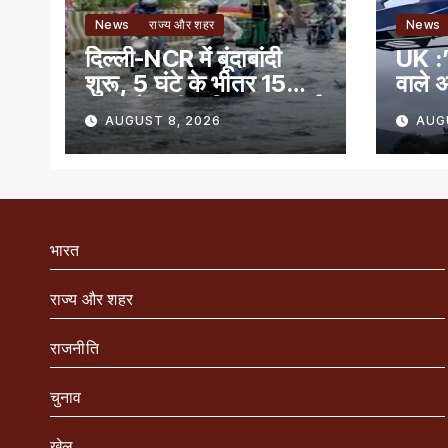
News
राज्य और शहर
News
दिल्ली-NCR में बूंदाबांदी
UK :’
शुरू, 5 घंटे के भीतर 15
वाले अ
राज्यों में भारी बारिश का अलर्ट
AUGUST 8, 2026
AUG
भारत
राज्य और शहर
राजनीति
चुनाव
खेल