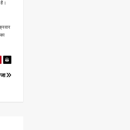
 है।
क्रवार
सका
सजा