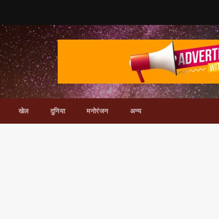
खेल
दुनिया
मनोरंजन
अन्य