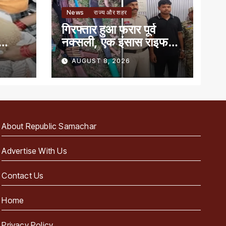
News
राज्य और शहर
गिरफ्तार हुआ फरार पूर्व
नक्सली, एक इंसास राइफल,
बन
कारतूस और तलवार जब्त
AUGUST 8, 2026
About Republic Samachar
Advertise With Us
Contact Us
Home
Privacy Policy