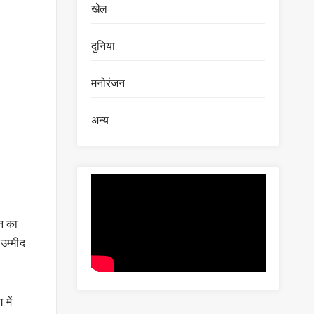
खेल
दुनिया
मनोरंजन
अन्य
न का
उम्मीद
में