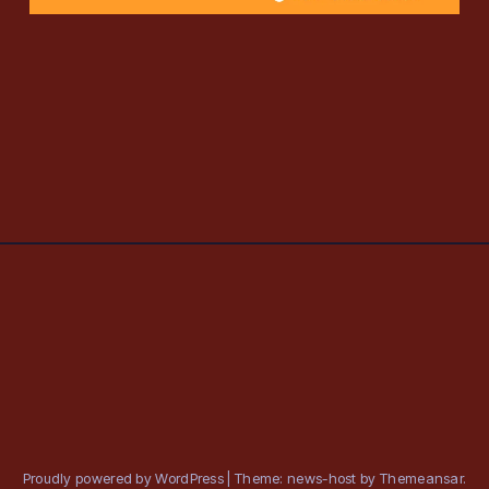
Proudly powered by WordPress
|
Theme: news-host by
Themeansar
.