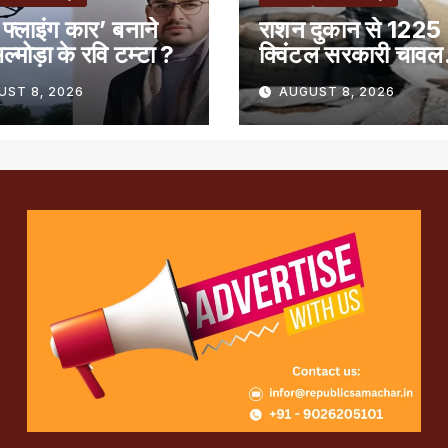
फ्लाइंग कार’ बनाने
राशन दुकान से 1225
ल्मोड़ा के रवि टम्टा ?
क्विंटल सरकारी चावल
गायब, 50 लाख का ग
UST 8, 2026
AUGUST 8, 2026