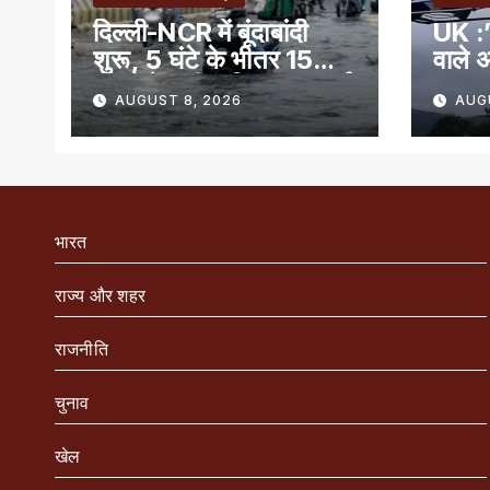
दिल्ली-NCR में बूंदाबांदी
UK :’
शुरू, 5 घंटे के भीतर 15
वाले अ
राज्यों में भारी बारिश का अलर्ट
AUGUST 8, 2026
AUG
भारत
राज्य और शहर
राजनीति
चुनाव
खेल