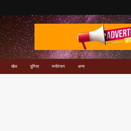
खेल
दुनिया
मनोरंजन
अन्य