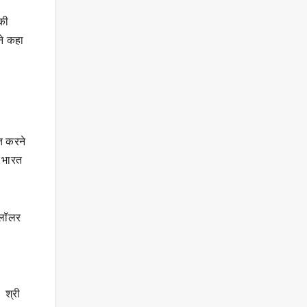
 की
ने कहा
गत करने
ि भारत
 लॉलर
 श्री