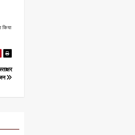
ा किया
्ताक्षर
ोजन