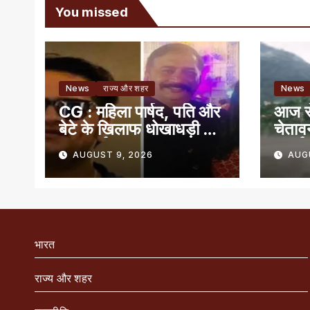
You missed
News
राज्य और शहर
News
CG : महिला पार्षद, पति और
आज से
बेटे के खिलाफ धोखाधड़ी की
चेताव
FIR दर्ज़
सतर्क 
AUGUST 9, 2026
AUG
भारत
राज्य और शहर