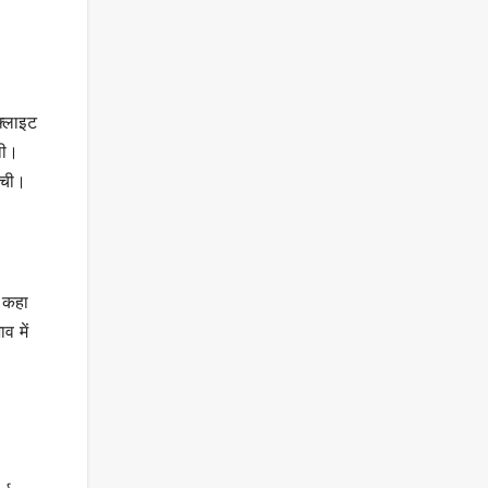
फ्लाइट
थी।
ंची।
े कहा
व में