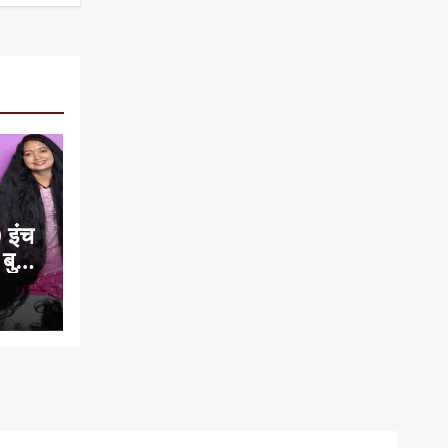
 इंच
 बुक