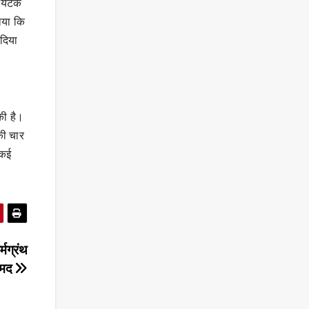
पर्यटक
ाया कि
दिया
की है।
की चार
 कई
्मग्रंथ
ामद