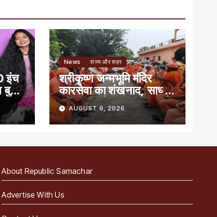
News
राज्य और शहर
0 इंच
श्रीकृष्ण जन्मभूमि मंदिर
ज बुक
कारसेवा का शंखनाद, साध्वी
ऋतंभरा समेत 12 साधु-संतों
AUGUST 9, 2026
को रेड नोटिस
About Republic Samachar
Advertise With Us