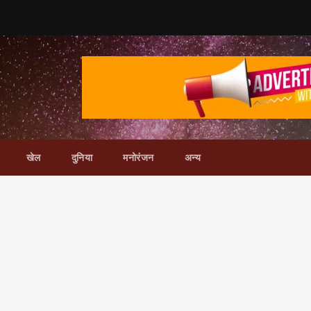
खेल
दुनिया
मनोरंजन
अन्य