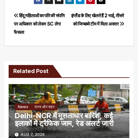
Post
हिंदू महिलाओं का पति की संपत्ति
इंग्‍लैंड के लिए खेलते हैं 2 भाई, तीसरे
पर अधिकार को लेकर SC लेगा
को जिम्‍बाब्‍वे टीम में मिला अवसर
navigation
फैसला
Related Post
News
राज्य और शहर
Delhi-NCR में मूसलाधार बारिश, कई
इलाकों में ट्रैफिक जाम, रेड अलर्ट जारी
AUG 7, 2026