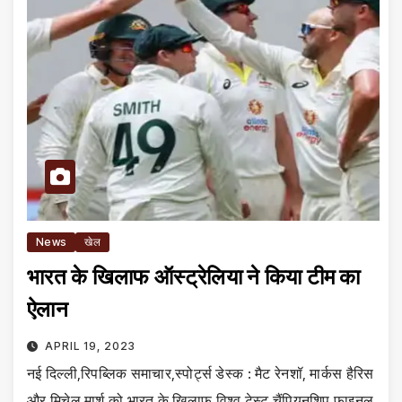
News
खेल
भारत के खिलाफ ऑस्‍ट्रेलिया ने किया टीम का
ऐलान
APRIL 19, 2023
नई दिल्‍ली,रिपब्लिक समाचार,स्‍पोर्ट्स डेस्‍क : मैट रेनशॉ, मार्कस हैरिस
और मिचेल मार्श को भारत के खिलाफ विश्‍व टेस्‍ट चैंपियनशिप फाइनल