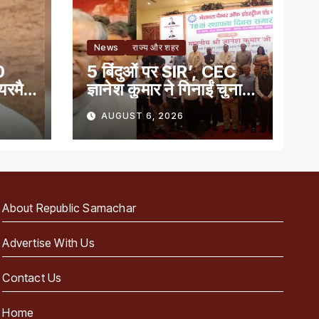
News
राज्य और शहर
0
5 बिंदुओं पर SIR’, CEC
ेयरमैन
ज्ञानेश कुमार ने गिनाईं चुनाव
प्रबंधन की खूबियां
AUGUST 6, 2026
About Republic Samachar
Advertise With Us
Contact Us
Home