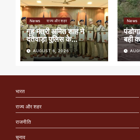
News
राज्य और शहर
News
गृह मंत्री अमित शाह ने
पंडोगा
दंतेवाड़ा पुलिस के
बही क
अधिकारियों को किया
बचे
AUGUST 6, 2026
AUG
सम्मानित
भारत
राज्य और शहर
राजनीति
चुनाव