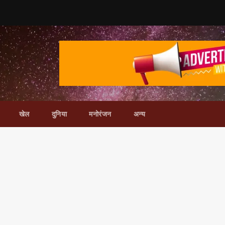
खेल
दुनिया
मनोरंजन
अन्य