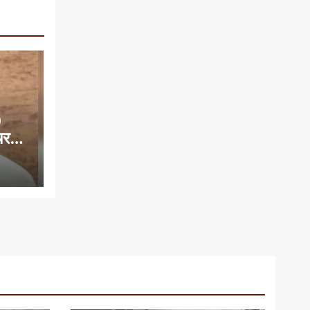
0
यरमैन