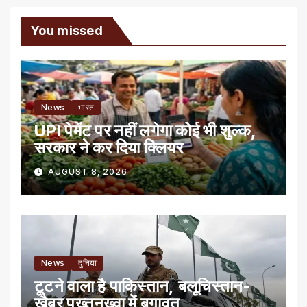
You missed
News
भारत
UPI पेमेंट पर नहीं लगेगा कोई भी शुल्क,
सरकार ने कर दिया क्लियर
AUGUST 8, 2026
News
दुनिया
टूटने वाला है पाकिस्तान, बलूचिस्तान-
खैबर पख्तूनख्वा में बगावत