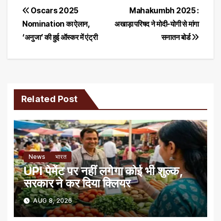
Post
Oscars 2025
Mahakumbh 2025 :
Nomination का ऐलान,
अखाड़ा परिषद ने मोदी-योगी से मांगा
navigation
‘अनुजा’ की हुई ऑस्कर में एंट्री
सनातन बोर्ड
Related Post
News
भारत
UPI पेमेंट पर नहीं लगेगा कोई भी शुल्क,
सरकार ने कर दिया क्लियर
AUG 8, 2026