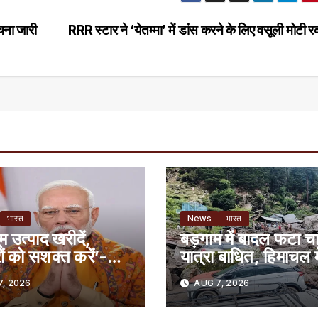
चना जारी
RRR स्टार ने ‘येतम्मा’ में डांस करने के लिए वसूली मोटी
भारत
News
भारत
ूम उत्पाद खरीदें,
बड़गाम में बादल फटा च
ं को सशक्त करें’-
यात्रा बाधित, हिमाचल मे
ोदी
भूस्खलन से रास्ता बंद
, 2026
AUG 7, 2026