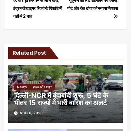
Post
करोड़ों रुपये निगरानी में खर्च,
यूक्रेन का सेंट पीटर्सबर्ग पर हमला,
इंद्रावती टाइगर रिजर्व के रिकॉर्ड में
पोर्ट और तेल ढांचा को बनाया निशाना
navigation
नहीं थे 2 बाघ
Related Post
News
राज्य और शहर
दिल्ली-NCR में बूंदाबांदी शुरू, 5 घंटे के
भीतर 15 राज्यों में भारी बारिश का अलर्ट
AUG 8, 2026