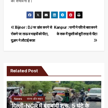
की संभावना है।
Post
Bijnor : DJ पर डांस करने से
Kanpur : पत्नी ने पति से बात करने
रोकने पर ताऊ व भाइयों को पीटा,
के शक में युवती को बुरी तरह से पीटा
navigation
दुल्हन ने लौटाई बरात
Related Post
News
राज्य और शहर
दिल्ली-NCR में बूंदाबांदी शुरू, 5 घंटे के