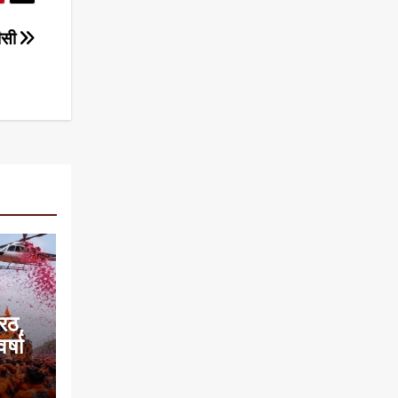
टीसी
रठ,
र्षा