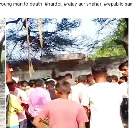
young man to death
,
#hardoi
,
#rajay aur shahar
,
#republic s