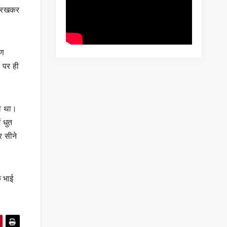
ैर रखकर
रण
 पर ही
हा था।
 धुत
र सीने
े भाई