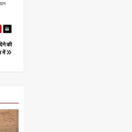
गदान
ेने की
 में