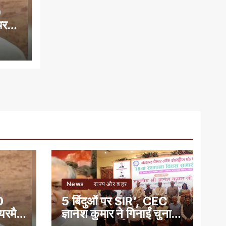
0
यरमैन
News
राज्य और शहर
0
5 बिंदुओं पर SIR’, CEC
ेयरमैन
ज्ञानेश कुमार ने गिनाईं चुनाव