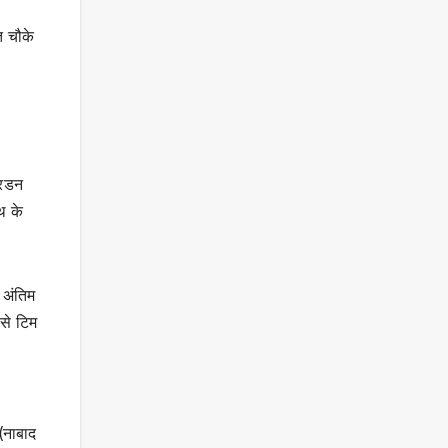
,
त चौके
यरडन
थ के
 अंतिम
 से टिम
 (नाबाद