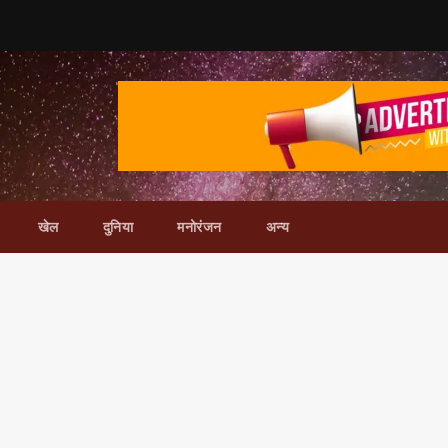
खेल
दुनिया
मनोरंजन
अन्य